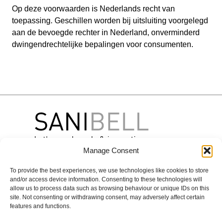
Op deze voorwaarden is Nederlands recht van
toepassing. Geschillen worden bij uitsluiting voorgelegd
aan de bevoegde rechter in Nederland, onverminderd
dwingendrechtelijke bepalingen voor consumenten.
Manage Consent
To provide the best experiences, we use technologies like cookies to store
Over
Merken
Contact
and/or access device information. Consenting to these technologies will
Sanibell
BLISS
BASIC LINE
Contactgegevens
allow us to process data such as browsing behaviour or unique IDs on this
site. Not consenting or withdrawing consent, may adversely affect certain
Projecten
INK
Online
Experience &
features and functions.
Onze
inspiration
IVY
Solutions